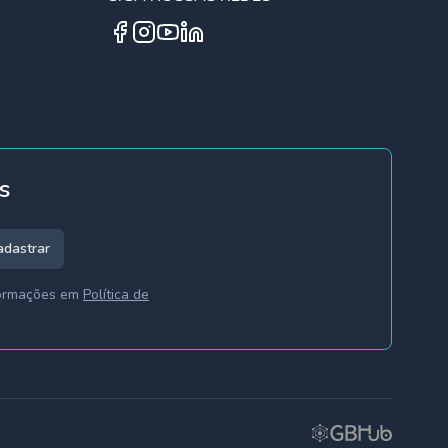
Facebook
Instagram
YouTube
Linkedin
s
adastrar
formações em
Política de