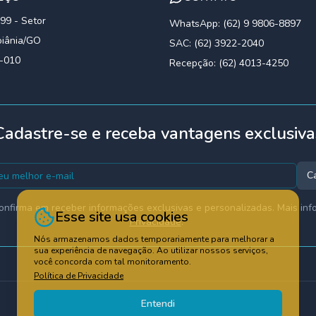
399 - Setor
WhatsApp: (62) 9 9806-8897
oiânia/GO
SAC: (62) 3922-2040
3-010
Recepção: (62) 4013-4250
Cadastre-se e receba vantagens exclusiva
C
onfirma em receber informações exclusivas e personalizadas. Mais in
Esse site usa cookies
Privacidade
.*
Nós armazenamos dados temporariamente para melhorar a
sua experiência de navegação. Ao utilizar nossos serviços,
você concorda com tal monitoramento.
Política de Privacidade
Entendi