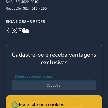
SAC: (62) 3922-2040
Recepção: (62) 4013-4250
SIGA NOSSAS REDES
Facebook
Instagram
YouTube
Linkedin
Cadastre-se e receba vantagens
exclusivas
Cadastrar
Ao se cadastrar você confirma em receber
informações exclusivas e personalizadas. Mais
Esse site usa cookies
Esse site usa cookies
informações em
Política de Privacidade
.*